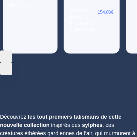
–
du Pérou
Talisman
154,00
€
Force et
Protection
Labradorite
Découvrez
les tout premiers talismans de cette
nouvelle collection
inspirés des
sylphes
, ces
créatures éthérées gardiennes de l’air, qui murmurent à