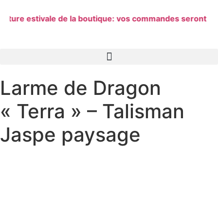
Aller
au
e estivale de la boutique: vos commandes seront postée
contenu
Larme de Dragon
« Terra » – Talisman
Jaspe paysage