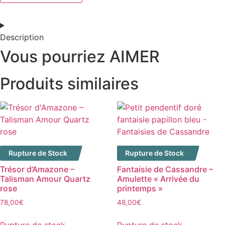
Larme
de
Dragon
"Terra"
–
Description
Talisman
Jaspe
Vous pourriez AIMER
paysage
Produits similaires
Rupture de Stock
Rupture de Stock
Trésor d’Amazone –
Fantaisie de Cassandre –
Talisman Amour Quartz
Amulette « Arrivée du
rose
printemps »
78,00
€
48,00
€