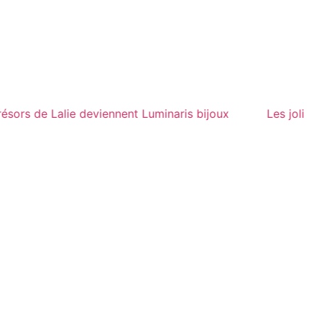
s jolis trésors de Lalie deviennent Luminaris bijoux
Le