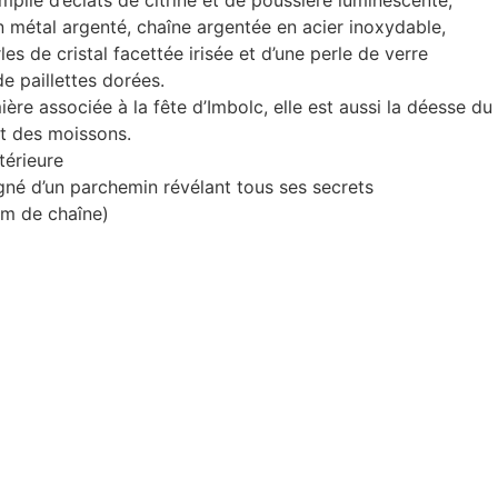
mplie d’éclats de citrine et de poussière luminescente,
n métal argenté, chaîne argentée en acier inoxydable,
les de cristal facettée irisée et d’une perle de verre
 paillettes dorées.
mière associée à la fête d’Imbolc, elle est aussi la déesse du
et des moissons.
ntérieure
gné d’un parchemin révélant tous ses secrets
cm de chaîne)